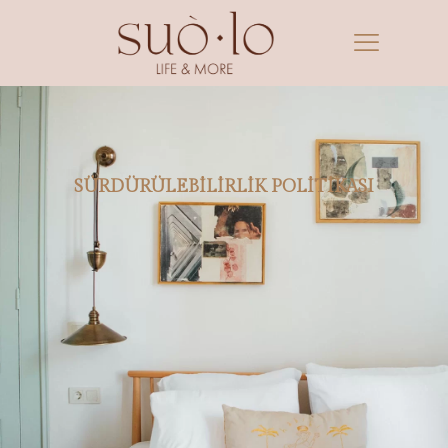
SÜRDÜRÜLEBİLİRLİK POLİTİKASI