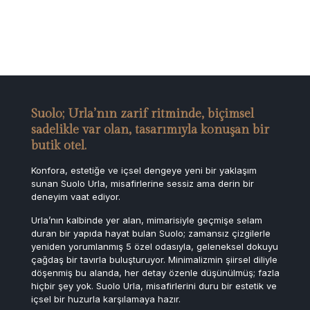
Suolo; Urla’nın zarif ritminde, biçimsel
sadelikle var olan, tasarımıyla konuşan bir
butik otel.
Konfora, estetiğe ve içsel dengeye yeni bir yaklaşım
sunan
Suolo Urla, misafirlerine sessiz ama derin bir
deneyim vaat
ediyor.
Urla’nın kalbinde yer alan, mimarisiyle geçmişe selam
duran
bir yapıda hayat bulan Suolo;
zamansız çizgilerle
yeniden yorumlanmış 5 özel odasıyla, g
eleneksel dokuyu
çağdaş bir tavırla buluşturuyor.
Minimalizmin şiirsel diliyle
döşenmiş bu alanda, her detay
özenle düşünülmüş; fazla
hiçbir şey yok
.
Suolo Urla, misafirlerini duru bir estetik ve
içsel bir huzurla
karşılamaya hazır.